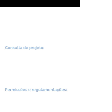
Trabalhamos para si em cada etapa
do processo para garantir que todas
as suas necessidades e desejos
sejam atendidos. Os nossos serviços
incluem:
Consulta de projeto:
começamos
com uma consulta de projeto para
entender suas necessidades e
expectativas, além de criar um
projeto personalizado de acordo
com suas preferências e orçamento.
Permissões e regulamentações:
nós
cuidamos de todas as permissões e
regulamentações necessárias para
construir sua nova casa.