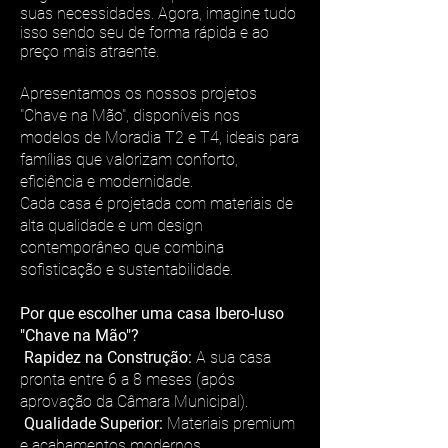
suas necessidades. Agora, imagine tudo
isso sendo seu de forma rápida e ao
preço mais atraente.
Apresentamos os nossos projetos
"Chave na Mão", disponíveis nos
modelos de Moradia T2 e T4, ideais para
famílias que valorizam conforto,
eficiência e modernidade.
Cada casa é projetada com materiais de
alta qualidade e um design
contemporâneo que combina
sofisticação e sustentabilidade.
Por que escolher uma casa Ibero-luso
"Chave na Mão"?
Rapidez na Construção:
A sua casa
pronta entre 6 a 8 meses (após
aprovação da Câmara Municipal).
Qualidade Superior:
Materiais premium
e acabamentos modernos.