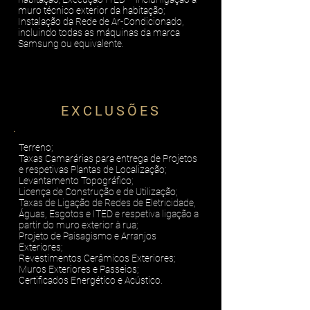
muro técnico exterior da habitação;
Instalação da Rede de Ar-Condicionado,
incluindo todas as máquinas da marca
Samsung ou equivalente.
EXCLUSÕES
Terreno;
Taxas Camarárias para entrega de Projetos
e respetivas Plantas de Localização;
Levantamento Topográfico;
Licença de Construção e de Utilização;
Taxas de Ligação de Redes de Eletricidade,
Águas, Esgotos e ITED e respetiva ligação a
partir do muro exterior à rua;
Projeto de Paisagismo e Arranjos
Exteriores;
Revestimentos Cerâmicos Exteriores;
Muros Exteriores e Passeios;
Certificados Energético e Acústico.