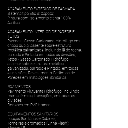
ACABAMENTO EXTERIOR DE FACHADA
Sistema tipo Etic´s: Capoto;
Pintura com isolamento e tinta 100%
Acrílica.
ACABAMENTO INTERIOR DE PAREDE E
TETOS
Paredes - Gesso Cartonado Hidrófugo em
chapa dupla, assente sobre estrutura
metálica galvanizada, incluindo lã de rocha,
barrado e Pintado em todas as divisões;
Tetos - Gesso Cartonado Hidrófugo,
assente sobre estrutura metálica
galvanizada, barrado e Pintado, em todas
as divisões; Revestimento Cerâmico de
Paredes em Instalações Sanitárias.
PAVIMENTOS
Pavimento Flutuante Hidrófugo, incluindo
manta térmica, transições, em todas as
divisões;
Rodapés em PVC branco.
EQUIPAMENTOS SANITÁRIOS
Louças Sanitárias e Cabines;
Torneiras e cromados (Linha Flash);
Moveis I.S.