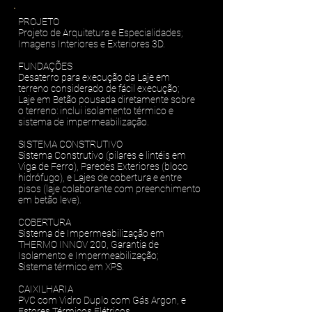
PROJETO
Projeto de Arquitetura e Especialidades;
Imagens Interiores e Exteriores 3D.
FUNDAÇÕES
Desaterro para execução da Laje em
terreno considerado de fácil execução;
Laje em Betão pousada diretamente sobre
o terreno: inclui isolamento térmico e
sistema de impermeabilização.
SISTEMA CONSTRUTIVO
Sistema Construtivo (pilares e lintéis em
Viga de Ferro), Paredes Exteriores (bloco
hidrófugo), e Lajes de cobertura e entre
pisos (laje colaborante com preenchimento
em betão leve).
COBERTURA
Sistema de Impermeabilização em
THERMO INNOV 200, Garantia de
Isolamento e Impermeabilização;
Sistema térmico em XPS.
CAIXILHARIA
PVC com Vidro Duplo com Gás Argon, e
Estores Térmicos Elétricos.