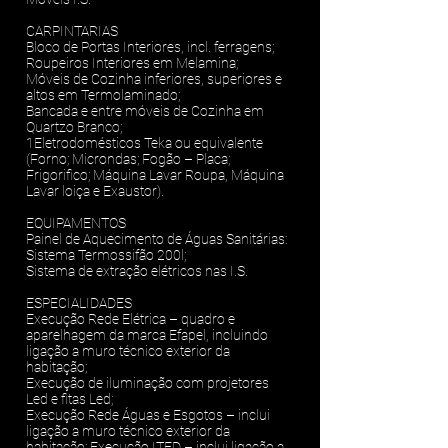
CARPINTARIAS
Bloco de Portas Interiores, incl. ferragens;
Roupeiros Interiores em Melamina;
Móveis de Cozinha inferiores, superiores e
altos em Termolaminado;
Bancada e entre móveis de Cozinha em
Quartzo Branco;
1Eletrodomésticos Teka ou equivalente
(Forno; Microndas; Fogão – Placa;
Frigorifico; Máquina Lavar Roupa, Máquina
Lavar loiça e Exaustor).
EQUIPAMENTOS
Painel de Aquecimento de Águas Sanitárias:
Sistema Termossifão 200l;
Sistema de extração elétricos nas I.S.
ESPECIALIDADES
Execução Rede Elétrica – quadro e
aparelhagem da marca Efapel, incluindo
ligação a muro técnico exterior da
habitação;
Execução de iluminação com projetores
Led e fitas Led;
Execução Rede Águas e Esgotos – inclui
ligação a muro técnico exterior da
habitação; Execução ITED – inclui ligação a