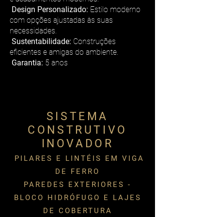
Design Personalizado:
Estilo moderno
com opções ajustadas às suas
necessidades.
Sustentabilidade:
Construções
eficientes e amigas do ambiente.
Garantia:
5 anos
SISTEMA
CONSTRUTIVO
INOVADOR
PILARES E LINTÉIS EM VIGA
DE FERRO
PAREDES EXTERIORES -
BLOCO HIDRÓFUGO E LAJES
DE COBERTURA