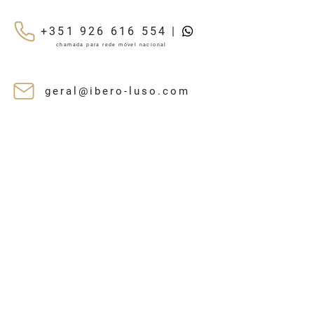
+351 926 616 554 |
chamada para rede móvel nacional
geral@ibero-luso.com
A CASA DOS SEUS
SONHOS
ESTÁ AO SEU
ALCANCE
Junte-se a nós numa sessão
online exclusiva e descubra
tudo sobre a nossa construção
inovadora de casas "Chave na
Mão".